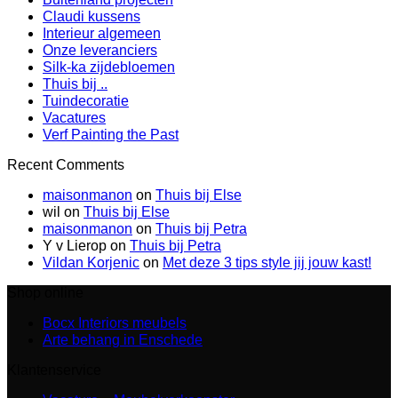
Claudi kussens
Interieur algemeen
Onze leveranciers
Silk-ka zijdebloemen
Thuis bij ..
Tuindecoratie
Vacatures
Verf Painting the Past
Recent Comments
maisonmanon
on
Thuis bij Else
wil
on
Thuis bij Else
maisonmanon
on
Thuis bij Petra
Y v Lierop
on
Thuis bij Petra
Vildan Korjenic
on
Met deze 3 tips style jij jouw kast!
Shop online
Bocx Interiors meubels
Arte behang in Enschede
Klantenservice