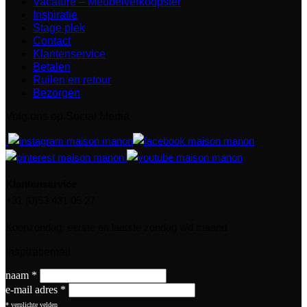
Vacature – Meubelverkoopster
Inspiratie
Stage plek
Contact
Klantenservice
Betalen
Ruilen en retour
Bezorgen
Volg ons op Social Media
Klantenservice
+31 (0)53 431 05 27
Koopzondag: eerste en laatste zondag v/d maand
Inspiratiemail
naam
*
e-mail adres
*
*
verplichte velden