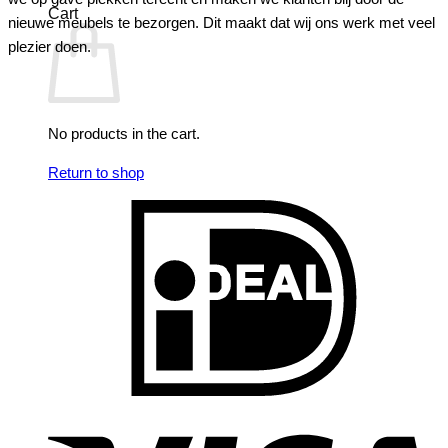
Cart
nieuwe meubels te bezorgen. Dit maakt dat wij ons werk met veel
plezier doen.
No products in the cart.
Return to shop
I
V