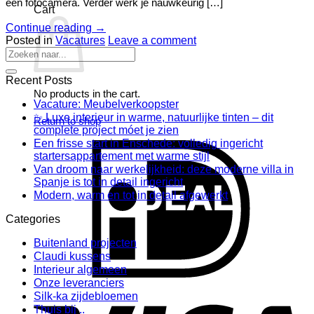
een fotocamera. Verder werk je nauwkeurig […]
Cart
Continue reading
→
Posted in
Vacatures
Leave a comment
Recent Posts
No products in the cart.
Vacature: Meubelverkoopster
✨ Luxe interieur in warme, natuurlijke tinten – dit
Return to shop
complete project móet je zien
Een frisse start in Enschede: volledig ingericht
I
startersappartement met warme stijl
Van droom naar werkelijkheid: deze moderne villa in
Spanje is tot in detail ingericht
Modern, warm en tot in detail afgewerkt
Categories
Buitenland projecten
Claudi kussens
Interieur algemeen
Onze leveranciers
V
Silk-ka zijdebloemen
Thuis bij ..