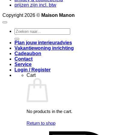
prijzen zijn incl. btw
Copyright 2026 ©
Maison Manon
Search
for:
Plan jouw interieuradvies
Vakantiewoning inrichting
Cadeaubon
Contact
Service
Login / Register
Cart
No products in the cart.
Return to shop
I