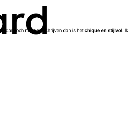
k het dan toch moet omschrijven dan is het
chique en stijlvol
. Ik