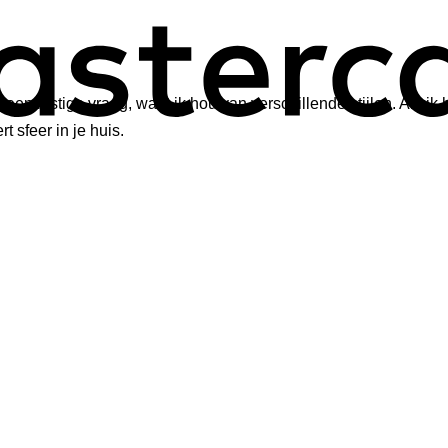
 een lastige vraag, want ik hou van verschillende stijlen. Als i
ert sfeer in je huis.