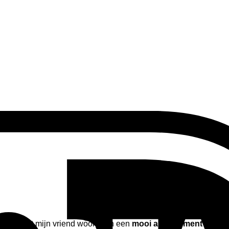
 Samen met mijn vriend woon ik in een
mooi appartement in En