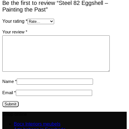
Be the first to review “Steel 82 Eggshell –
Painting the Past”
Your rating
*
Your review
*
Name
*
Email
*
Shop online
Bocx Interiors meubels