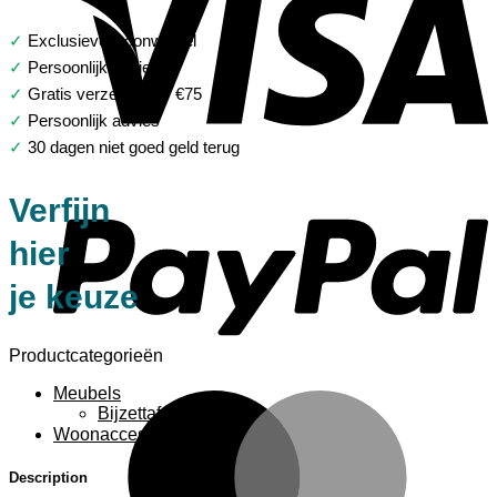
✓
Exclusieve woonwinkel
✓
Persoonlijk advies
✓
Gratis verzending > €75
✓
Persoonlijk advies
✓
30 dagen niet goed geld terug
P
Verfijn
hier
je keuze
Productcategorieën
Meubels
M
Bijzettafels
Woonaccessoires
Description