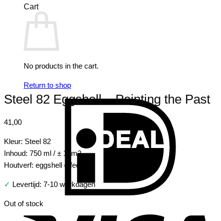
Cart
No products in the cart.
Return to shop
Steel 82 Eggshell – Painting the Past
I
41,00
Kleur: Steel 82
Inhoud: 750 ml / ± 10m2
Houtverf: eggshell effect
✓
Levertijd: 7-10 werkdagen
V
Out of stock