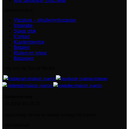
Arte behang in Enschede
Klantenservice
Vacature – Meubelverkoopster
Inspiratie
Stage plek
Contact
Klantenservice
Betalen
Ruilen en retour
Bezorgen
Volg ons op Social Media
Klantenservice
+31 (0)53 431 05 27
Koopzondag: eerste en laatste zondag v/d maand
Inspiratiemail