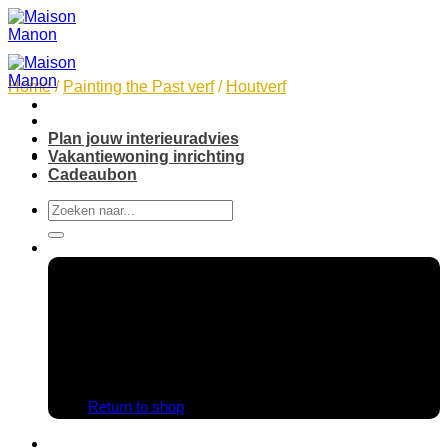
Skip
to
content
Home
/
Painting the Past verf
/
Houtverf
Plan jouw interieuradvies
Vakantiewoning inrichting
Cadeaubon
Search
for:
No products in the cart.
Return to shop