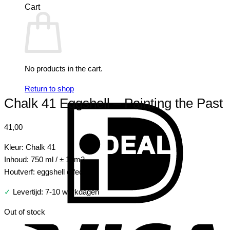
Cart
No products in the cart.
Return to shop
Chalk 41 Eggshell – Painting the Past
I
41,00
Kleur: Chalk 41
Inhoud: 750 ml / ± 10m2
Houtverf: eggshell effect
✓
Levertijd: 7-10 werkdagen
V
Out of stock