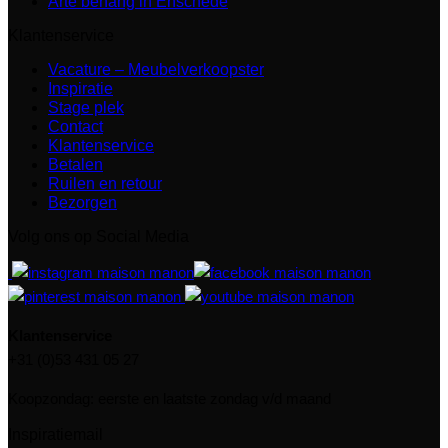
Arte behang in Enschede
Klantenservice
Vacature – Meubelverkoopster
Inspiratie
Stage plek
Contact
Klantenservice
Betalen
Ruilen en retour
Bezorgen
Volg ons op Social Media
Klantenservice
+31 (0)53 431 05 27
Koopzondag: eerste en laatste zondag v/d maand
Inspiratiemail