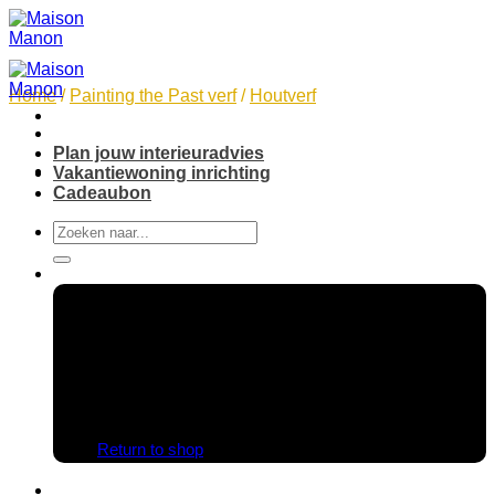
Skip
to
content
Home
/
Painting the Past verf
/
Houtverf
Plan jouw interieuradvies
Vakantiewoning inrichting
Cadeaubon
Search
for:
No products in the cart.
Return to shop