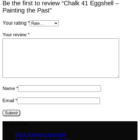
Be the first to review “Chalk 41 Eggshell –
Painting the Past”
Your rating
*
Your review
*
Name
*
Email
*
Shop online
Bocx Interiors meubels