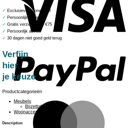
✓
Exclusieve woonwinkel
✓
Persoonlijk advies
✓
Gratis verzending > €75
✓
Persoonlijk advies
✓
30 dagen niet goed geld terug
P
Verfijn
hier
je keuze
Productcategorieën
Meubels
M
Bijzettafels
Woonaccessoires
Description