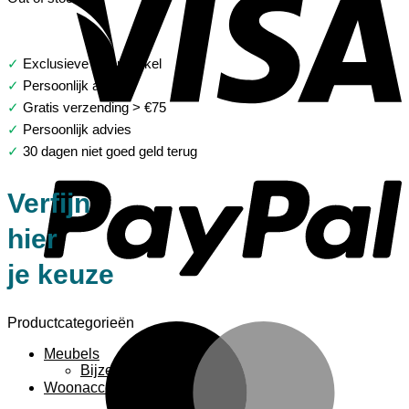
✓
Exclusieve woonwinkel
✓
Persoonlijk advies
✓
Gratis verzending > €75
✓
Persoonlijk advies
P
✓
30 dagen niet goed geld terug
Verfijn
hier
je keuze
Productcategorieën
M
Meubels
Bijzettafels
Woonaccessoires