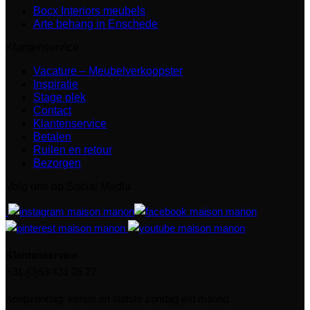
Bocx Interiors meubels
Arte behang in Enschede
Klantenservice
Vacature – Meubelverkoopster
Inspiratie
Stage plek
Contact
Klantenservice
Betalen
Ruilen en retour
Bezorgen
Volg ons op Social Media
Klantenservice
+31 (0)53 431 05 27
Koopzondag: eerste en laatste zondag v/d maand