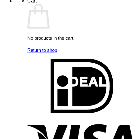
Cart
No products in the cart.
Return to shop
I
V