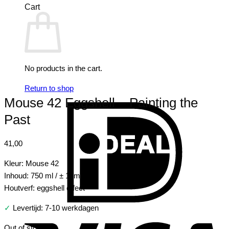
Cart
No products in the cart.
Return to shop
Mouse 42 Eggshell – Painting the
I
Past
41,00
Kleur: Mouse 42
Inhoud: 750 ml / ± 10m2
Houtverf: eggshell effect
✓
Levertijd: 7-10 werkdagen
V
Out of stock