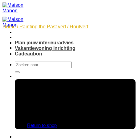
Skip
to
content
Home
/
Painting the Past verf
/
Houtverf
Plan jouw interieuradvies
Vakantiewoning inrichting
Cadeaubon
Search
for:
No products in the cart.
Return to shop