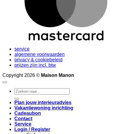
service
algemene voorwaarden
privacy & cookiebeleid
prijzen zijn incl. btw
Copyright 2026 ©
Maison Manon
Search
for:
Plan jouw interieuradvies
Vakantiewoning inrichting
Cadeaubon
Contact
Service
Login / Register