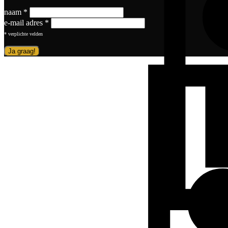
naam
*
e-mail adres
*
*
verplichte velden