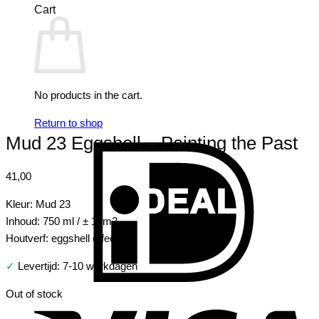
Cart
No products in the cart.
Return to shop
Mud 23 Eggshell – Painting the Past
I
41,00
Kleur: Mud 23
Inhoud: 750 ml / ± 10m2
Houtverf: eggshell effect
✓
Levertijd: 7-10 werkdagen
V
Out of stock