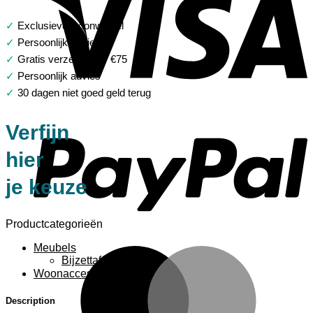
✓
Exclusieve woonwinkel
✓
Persoonlijk advies
✓
Gratis verzending > €75
✓
Persoonlijk advies
✓
30 dagen niet goed geld terug
P
Verfijn
hier
je keuze
Productcategorieën
Meubels
M
Bijzettafels
Woonaccessoires
Description