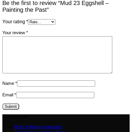
Be the first to review “Mud 23 Eggshell –
Painting the Past”
Your rating
*
Your review
*
Name
*
Email
*
Shop online
Bocx Interiors meubels