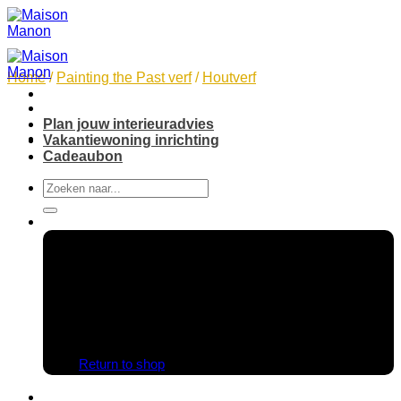
Skip
to
content
Home
/
Painting the Past verf
/
Houtverf
Plan jouw interieuradvies
Vakantiewoning inrichting
Cadeaubon
Search
for:
No products in the cart.
Return to shop