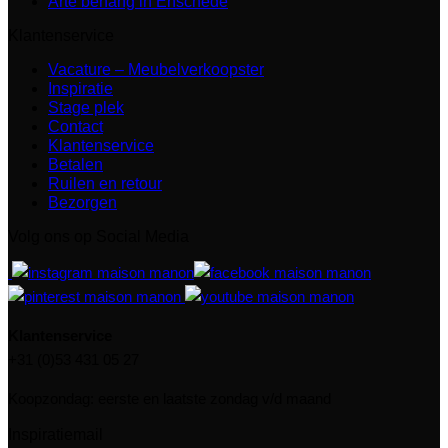
Arte behang in Enschede
Klantenservice
Vacature – Meubelverkoopster
Inspiratie
Stage plek
Contact
Klantenservice
Betalen
Ruilen en retour
Bezorgen
Volg ons op Social Media
Klantenservice
+31 (0)53 431 05 27
Koopzondag: eerste en laatste zondag v/d maand
Inspiratiemail