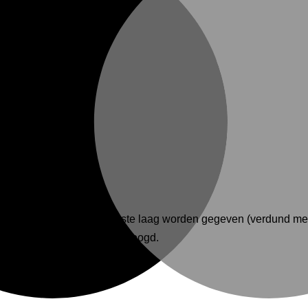
moeten een verdunde eerste laag worden gegeven (verdund met
rden nadat de verf is gedroogd.