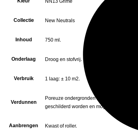
Kleur
NN13 Grime
Collectie
New Neutrals
Inhoud
750 ml.
Onderlaag
Droog en stofvrij.
Verbruik
1 laag: ± 10 m2.
Poreuze ondergronden zoals hout of gips 
Verdunnen
geschilderd worden en mogen pas warm wo
Aanbrengen
Kwast of roller.