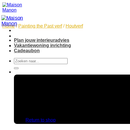
Skip
to
content
Home
/
Painting the Past verf
/
Houtverf
Plan jouw interieuradvies
Vakantiewoning inrichting
Cadeaubon
Search
for:
No products in the cart.
Return to shop