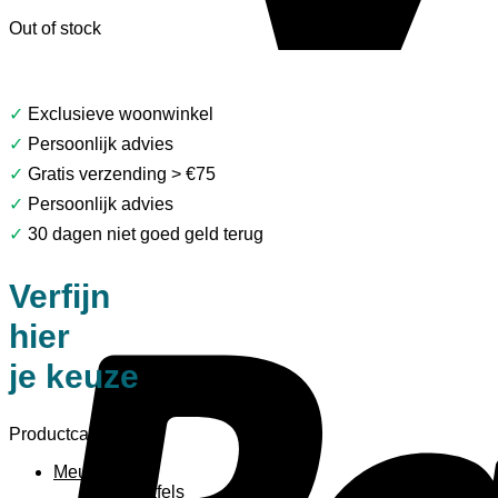
Out of stock
✓
Exclusieve woonwinkel
✓
Persoonlijk advies
✓
Gratis verzending > €75
✓
Persoonlijk advies
✓
30 dagen niet goed geld terug
Verfijn
hier
je keuze
Productcategorieën
Meubels
Bijzettafels