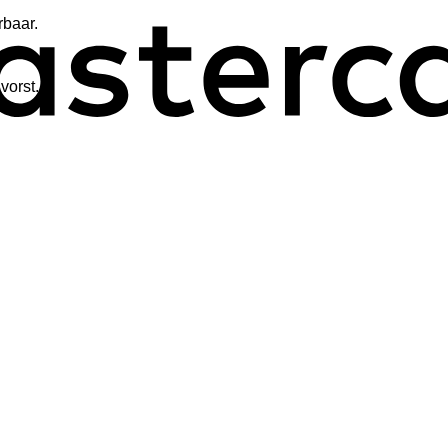
rbaar.
vorst.