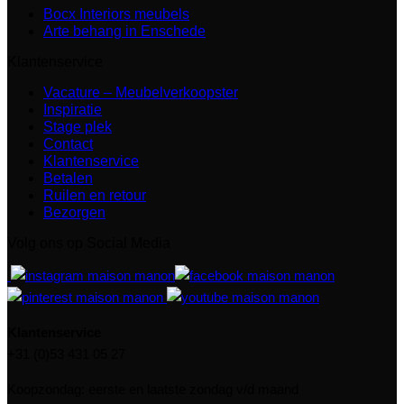
Bocx Interiors meubels
Arte behang in Enschede
Klantenservice
Vacature – Meubelverkoopster
Inspiratie
Stage plek
Contact
Klantenservice
Betalen
Ruilen en retour
Bezorgen
Volg ons op Social Media
Klantenservice
+31 (0)53 431 05 27
Koopzondag: eerste en laatste zondag v/d maand