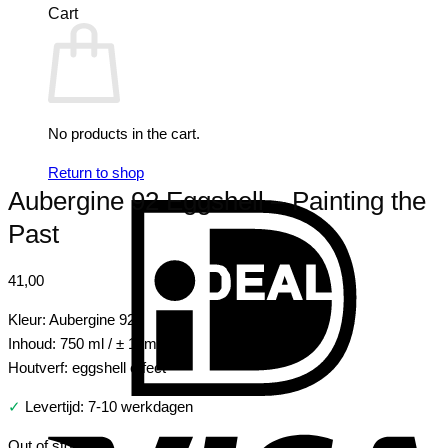
Cart
No products in the cart.
Return to shop
Aubergine 92 Eggshell – Painting the
I
Past
41,00
Kleur: Aubergine 92
Inhoud: 750 ml / ± 10m2
Houtverf: eggshell effect
✓
Levertijd: 7-10 werkdagen
V
Out of stock