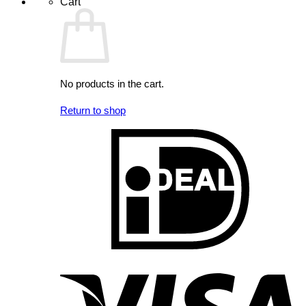
Cart
No products in the cart.
Return to shop
I
V