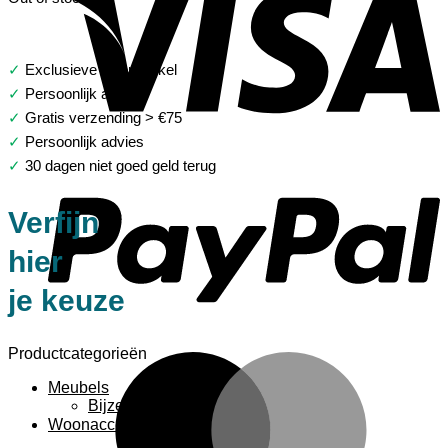
✓
Exclusieve woonwinkel
✓
Persoonlijk advies
✓
Gratis verzending > €75
✓
Persoonlijk advies
P
✓
30 dagen niet goed geld terug
Verfijn
hier
je keuze
Productcategorieën
M
Meubels
Bijzettafels
Woonaccessoires