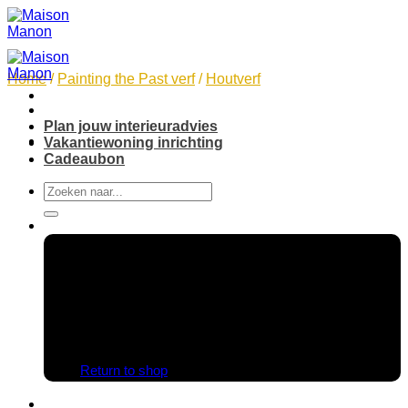
Skip
to
content
Home
/
Painting the Past verf
/
Houtverf
Plan jouw interieuradvies
Vakantiewoning inrichting
Cadeaubon
Search
for:
No products in the cart.
Return to shop