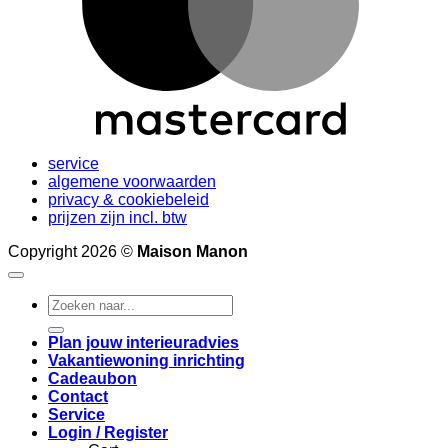
service
algemene voorwaarden
privacy & cookiebeleid
prijzen zijn incl. btw
Copyright 2026 ©
Maison Manon
Search
for:
Plan jouw interieuradvies
Vakantiewoning inrichting
Cadeaubon
Contact
Service
Login / Register