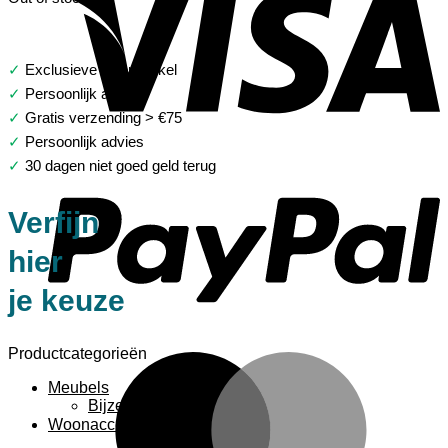
✓
Exclusieve woonwinkel
✓
Persoonlijk advies
✓
Gratis verzending > €75
✓
Persoonlijk advies
P
✓
30 dagen niet goed geld terug
Verfijn
hier
je keuze
Productcategorieën
M
Meubels
Bijzettafels
Woonaccessoires