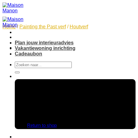
Skip
to
content
Home
/
Painting the Past verf
/
Houtverf
Plan jouw interieuradvies
Vakantiewoning inrichting
Cadeaubon
Search
for:
No products in the cart.
Return to shop