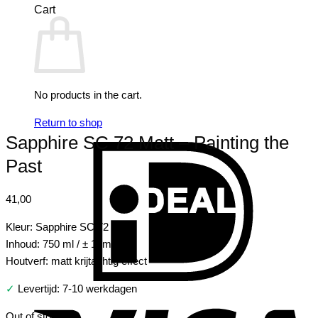
Cart
No products in the cart.
Return to shop
Sapphire SC 72 Matt – Painting the
I
Past
41,00
Kleur: Sapphire SC 72
Inhoud: 750 ml / ± 10m2
Houtverf: matt krijtachtig effect
✓
Levertijd: 7-10 werkdagen
V
Out of stock