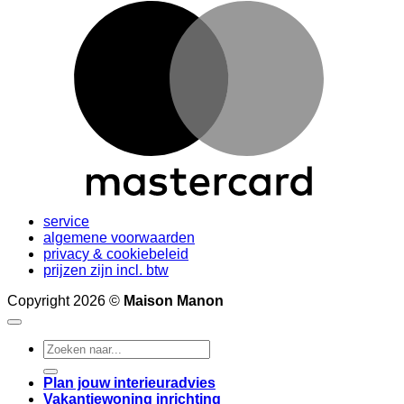
M
service
algemene voorwaarden
privacy & cookiebeleid
prijzen zijn incl. btw
Copyright 2026 ©
Maison Manon
Search
for:
Plan jouw interieuradvies
Vakantiewoning inrichting