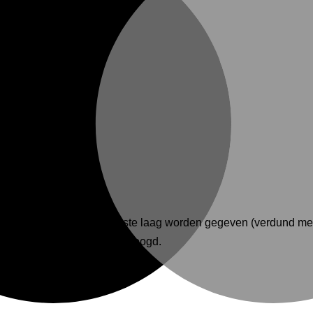
moeten een verdunde eerste laag worden gegeven (verdund met
rden nadat de verf is gedroogd.