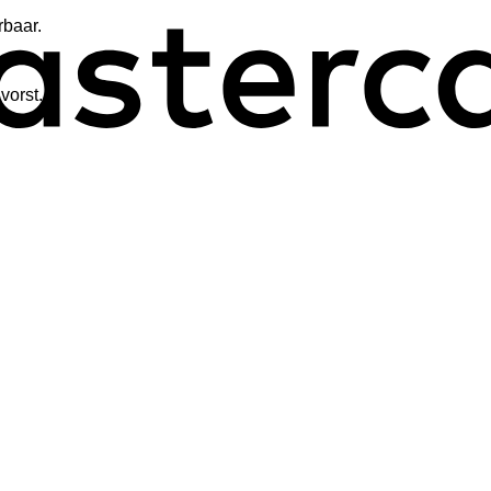
rbaar.
vorst.