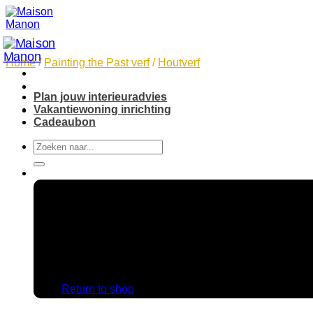
Skip
to
content
Home
/
Painting the Past verf
/
Houtverf
Plan jouw interieuradvies
Vakantiewoning inrichting
Cadeaubon
Search
for:
No products in the cart.
Return to shop