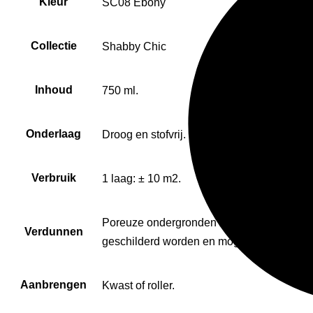
Kleur
SC08 Ebony
Collectie
Shabby Chic
Inhoud
750 ml.
Onderlaag
Droog en stofvrij.
Verbruik
1 laag: ± 10 m2.
Poreuze ondergronden zoals hout of gips 
Verdunnen
geschilderd worden en mogen pas warm wo
Aanbrengen
Kwast of roller.