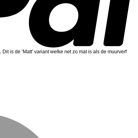
 Dit is de ‘Matt’ variant welke net zo mat is als de muurverf
M