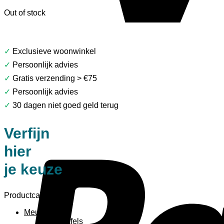
Out of stock
✓
Exclusieve woonwinkel
✓
Persoonlijk advies
✓
Gratis verzending > €75
✓
Persoonlijk advies
✓
30 dagen niet goed geld terug
Verfijn
hier
je keuze
Productcategorieën
Meubels
Bijzettafels