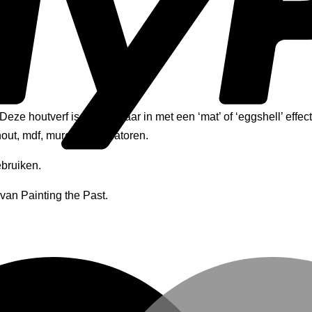
ze houtverf is verkrijgbaar in met een ‘mat’ of ‘eggshell’ effect.
hout, mdf, muren en radiatoren.
ebruiken.
van Painting the Past.