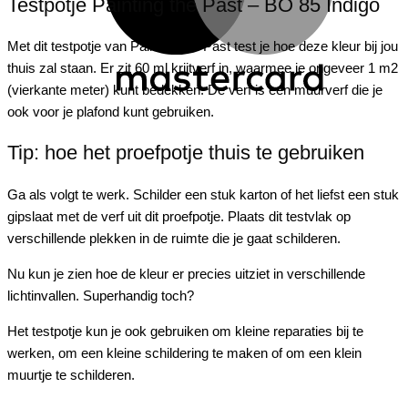
Testpotje Painting the Past – BO 85 Indigo
Met dit testpotje van
Painting
the
Past test je hoe deze kleur bij jou
thuis zal staan. Er zit 60 ml krijtverf in, waarmee je ongeveer 1 m2
(vierkante meter) kunt bedekken. De verf is een muurverf die je
ook voor je plafond kunt gebruiken.
Tip: hoe het proefpotje thuis te gebruiken
Ga als volgt te werk. Schilder een stuk karton of het liefst een stuk
gipslaat met de verf uit dit proefpotje. Plaats dit testvlak op
verschillende plekken in de ruimte die je gaat schilderen.
Nu kun je zien hoe de kleur er precies uitziet in verschillende
lichtinvallen. Superhandig toch?
Het testpotje kun je ook gebruiken om kleine reparaties bij te
werken, om een kleine schildering te maken of om een klein
muurtje te schilderen.