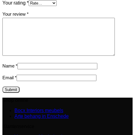
Your rating
*
Your review
*
Name
*
Email
*
Shop online
Bocx Interiors meubels
Arte behang in Enschede
Klantenservice