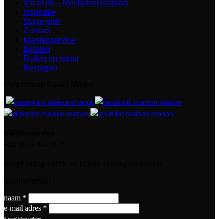
Vacature – Meubelverkoopster
Inspiratie
Stage plek
Contact
Klantenservice
Betalen
Ruilen en retour
Bezorgen
Volg ons op Social Media
Klantenservice
+31 (0)53 431 05 27
Koopzondag: eerste en laatste zondag v/d maand
Inspiratiemail
naam
*
e-mail adres
*
*
verplichte velden