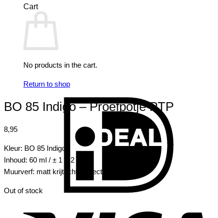
Cart
No products in the cart.
Return to shop
I
BO 85 Indigo – Proefpotje PTP
8,95
Kleur: BO 85 Indigo
Inhoud: 60 ml / ± 1 m2
Muurverf: matt krijtachtig effect
Out of stock
V