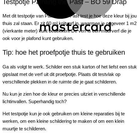
Testpotje Painting the Past – BO 59 Drap
Met dit testpotje van
Painting
the
Past test je hoe deze kleur bij jou
thuis zal staan. Er zit 60 ml krijtverf in, waarmee je ongeveer 1 m2
(vierkante meter) kunt bedekken. De verf is een muurverf die je
ook voor je plafond kunt gebruiken.
Tip: hoe het proefpotje thuis te gebruiken
Ga als volgt te werk. Schilder een stuk karton of het liefst een stuk
gipslaat met de verf uit dit proefpotje. Plaats dit testvlak op
verschillende plekken in de ruimte die je gaat schilderen.
Nu kun je zien hoe de kleur er precies uitziet in verschillende
lichtinvallen. Superhandig toch?
Het testpotje kun je ook gebruiken om kleine reparaties bij te
werken, om een kleine schildering te maken of om een klein
muurtje te schilderen.