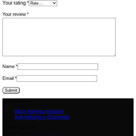
Your rating
*
Your review
*
Name
*
Email
*
Shop online
Bocx Interiors meubels
Arte behang in Enschede
Klantenservice