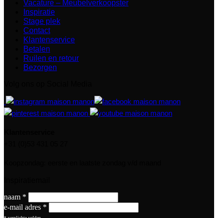
Vacature – Meubelverkoopster
Inspiratie
Stage plek
Contact
Klantenservice
Betalen
Ruilen en retour
Bezorgen
Volg ons op Social Media
Klantenservice
+31 (0)53 431 05 27
Koopzondag: eerste en laatste zondag v/d maand
Inspiratiemail
naam
*
e-mail adres
*
*
verplichte velden