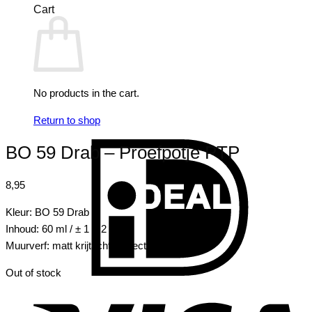
Cart
No products in the cart.
Return to shop
I
BO 59 Drab – Proefpotje PTP
8,95
Kleur: BO 59 Drab
Inhoud: 60 ml / ± 1 m2
Muurverf: matt krijtachtig effect
Out of stock
V