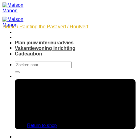
Skip
to
content
Home
/
Painting the Past verf
/
Houtverf
Plan jouw interieuradvies
Vakantiewoning inrichting
Cadeaubon
Search
for:
No products in the cart.
Return to shop