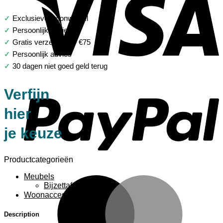
✓
Exclusieve woonwinkel
✓
Persoonlijk advies
✓
Gratis verzending > €75
✓
Persoonlijk advies
✓
30 dagen niet goed geld terug
P
Verfijn
hier
je keuze
Productcategorieën
Meubels
M
Bijzettafels
Woonaccessoires
Description