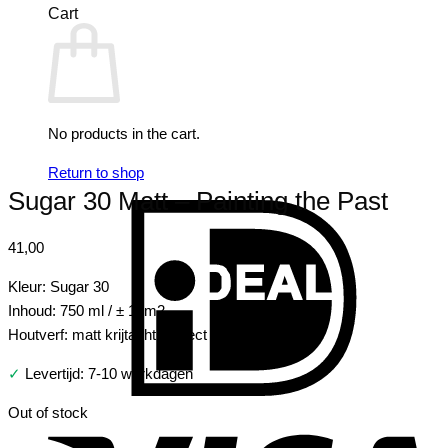
Cart
No products in the cart.
Return to shop
Sugar 30 Matt – Painting the Past
I
41,00
Kleur: Sugar 30
Inhoud: 750 ml / ± 10m2
Houtverf: matt krijtachtig effect
✓
Levertijd: 7-10 werkdagen
V
Out of stock