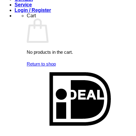
Service
Login / Register
Cart
No products in the cart.
Return to shop
I
V