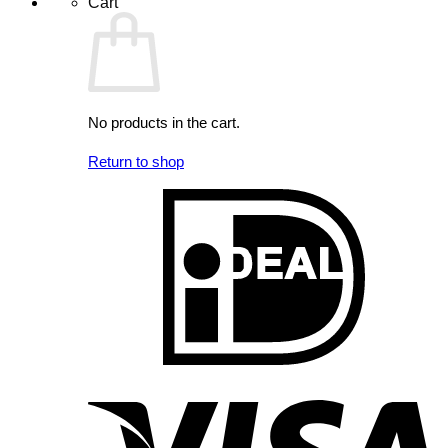
Cart
No products in the cart.
Return to shop
I
V