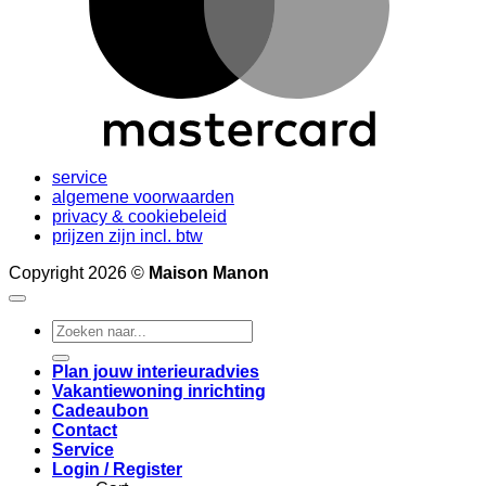
service
algemene voorwaarden
privacy & cookiebeleid
prijzen zijn incl. btw
Copyright 2026 ©
Maison Manon
Search
for:
Plan jouw interieuradvies
Vakantiewoning inrichting
Cadeaubon
Contact
Service
Login / Register