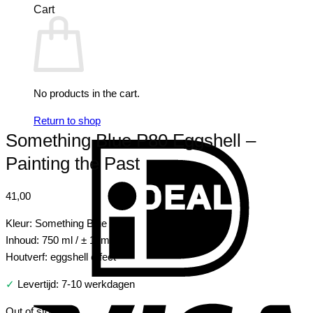
Cart
No products in the cart.
Return to shop
Something Blue P80 Eggshell –
I
Painting the Past
41,00
Kleur: Something Blue P80
Inhoud: 750 ml / ± 10m2
Houtverf: eggshell effect
✓
Levertijd: 7-10 werkdagen
V
Out of stock