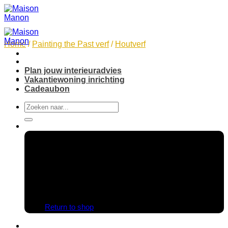
Skip
to
content
Home
/
Painting the Past verf
/
Houtverf
Plan jouw interieuradvies
Vakantiewoning inrichting
Cadeaubon
Search
for:
No products in the cart.
Return to shop