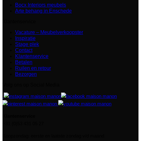
Bocx Interiors meubels
Arte behang in Enschede
Klantenservice
Vacature – Meubelverkoopster
Inspiratie
Stage plek
Contact
Klantenservice
Betalen
Ruilen en retour
Bezorgen
Volg ons op Social Media
Klantenservice
+31 (0)53 431 05 27
Koopzondag: eerste en laatste zondag v/d maand