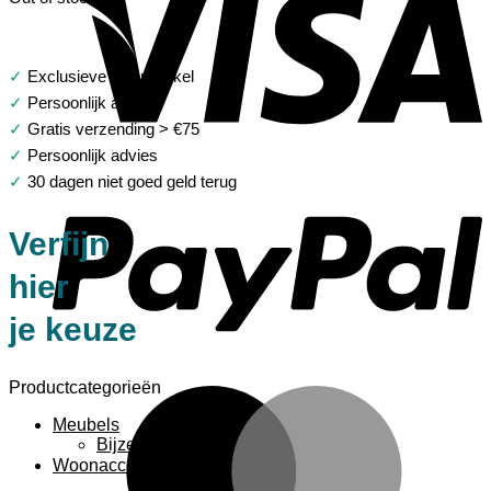
✓
Exclusieve woonwinkel
✓
Persoonlijk advies
✓
Gratis verzending > €75
✓
Persoonlijk advies
P
✓
30 dagen niet goed geld terug
Verfijn
hier
je keuze
Productcategorieën
M
Meubels
Bijzettafels
Woonaccessoires