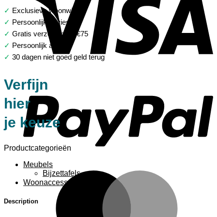
✓
Exclusieve woonwinkel
✓
Persoonlijk advies
✓
Gratis verzending > €75
✓
Persoonlijk advies
✓
30 dagen niet goed geld terug
P
Verfijn
hier
je keuze
Productcategorieën
Meubels
Bijzettafels
M
Woonaccessoires
Description