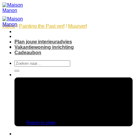
Skip
to
content
Home
/
Painting the Past verf
/
Muurverf
Plan jouw interieuradvies
Vakantiewoning inrichting
Cadeaubon
Search
for:
No products in the cart.
Return to shop