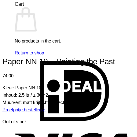
Cart
No products in the cart.
Return to shop
Paper NN 10 – Painting the Past
I
74,00
Kleur: Paper NN 10
Inhoud: 2,5 ltr / ± 30m2
Muurverf: matt krijtachtig effect
Proefpotje bestellen >
Out of stock
V