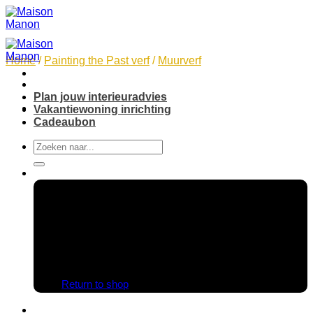
Skip
to
content
Home
/
Painting the Past verf
/
Muurverf
Plan jouw interieuradvies
Vakantiewoning inrichting
Cadeaubon
Search
for:
No products in the cart.
Return to shop