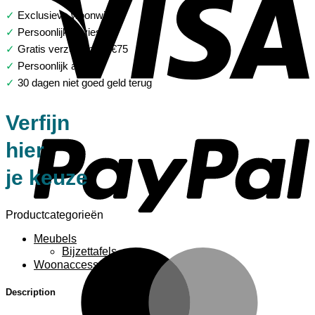
✓
Exclusieve woonwinkel
✓
Persoonlijk advies
✓
Gratis verzending > €75
✓
Persoonlijk advies
✓
30 dagen niet goed geld terug
P
Verfijn
hier
je keuze
Productcategorieën
Meubels
Bijzettafels
M
Woonaccessoires
Description