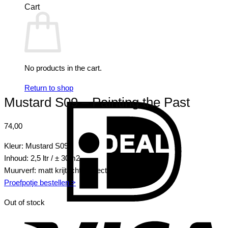
Cart
No products in the cart.
Return to shop
Mustard S09 – Painting the Past
I
74,00
Kleur: Mustard S09
Inhoud: 2,5 ltr / ± 30m2
Muurverf: matt krijtachtig effect
Proefpotje bestellen >
Out of stock
V