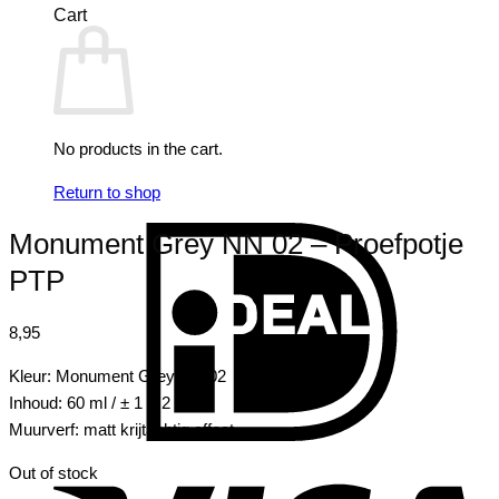
Cart
No products in the cart.
Return to shop
I
Monument Grey NN 02 – Proefpotje
PTP
8,95
Kleur: Monument Grey NN 02
Inhoud: 60 ml / ± 1 m2
Muurverf: matt krijtachtig effect
V
Out of stock