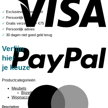
✓
Exclusieve woonwinkel
✓
Persoonlijk advies
✓
Gratis verzending > €75
✓
Persoonlijk advies
✓
30 dagen niet goed geld terug
P
Verfijn
hier
je keuze
Productcategorieën
M
Meubels
Bijzettafels
Woonaccessoires
Description