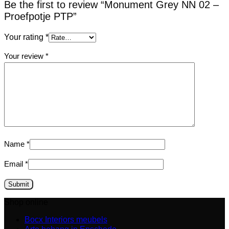
Be the first to review “Monument Grey NN 02 –
Proefpotje PTP”
Your rating
*
Your review
*
Name
*
Email
*
Shop online
Bocx Interiors meubels