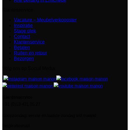
Arte behang in Enschede
Klantenservice
Vacature – Meubelverkoopster
Inspiratie
Stage plek
Contact
Klantenservice
Betalen
Ruilen en retour
Bezorgen
Volg ons op Social Media
Klantenservice
+31 (0)53 431 05 27
Koopzondag: eerste en laatste zondag v/d maand
Inspiratiemail