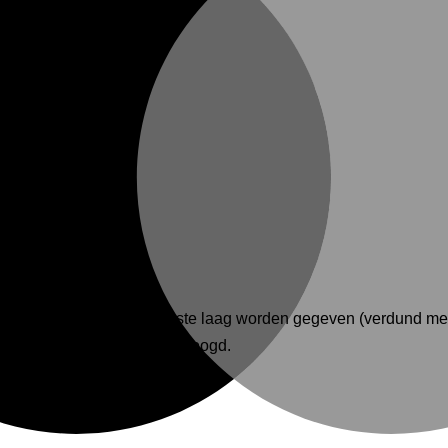
moeten een verdunde eerste laag worden gegeven (verdund met
rden nadat de verf is gedroogd.