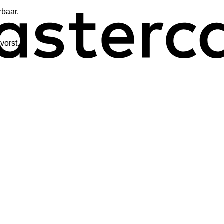
rbaar.
vorst.