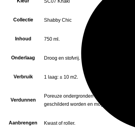
Kleur
SC07 Khaki
Collectie
Shabby Chic
Inhoud
750 ml.
Onderlaag
Droog en stofvrij.
Verbruik
1 laag: ± 10 m2.
Poreuze ondergronden zoals hout of gips 
Verdunnen
geschilderd worden en mogen pas warm wo
Aanbrengen
Kwast of roller.