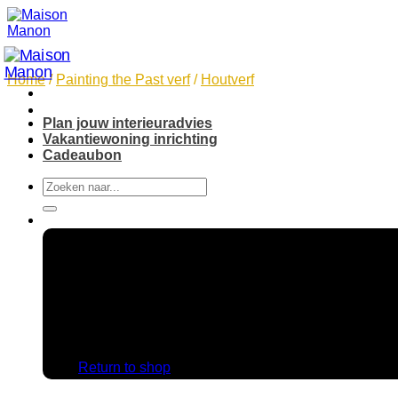
Skip
to
content
Home
/
Painting the Past verf
/
Houtverf
Plan jouw interieuradvies
Vakantiewoning inrichting
Cadeaubon
Search
for:
No products in the cart.
Return to shop