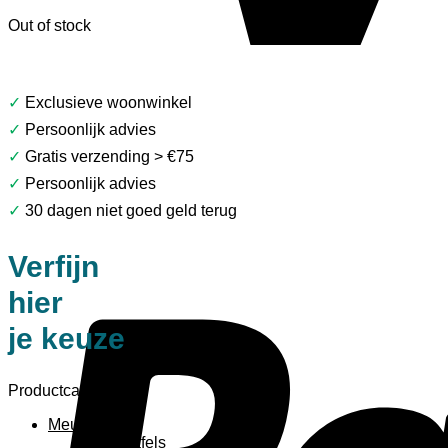
Out of stock
✓
Exclusieve woonwinkel
✓
Persoonlijk advies
✓
Gratis verzending > €75
✓
Persoonlijk advies
✓
30 dagen niet goed geld terug
Verfijn
hier
je keuze
Productcategorieën
Meubels
Bijzettafels