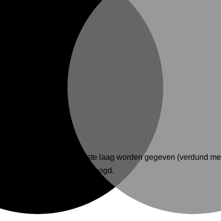
moeten een verdunde eerste laag worden gegeven (verdund met
rden nadat de verf is gedroogd.