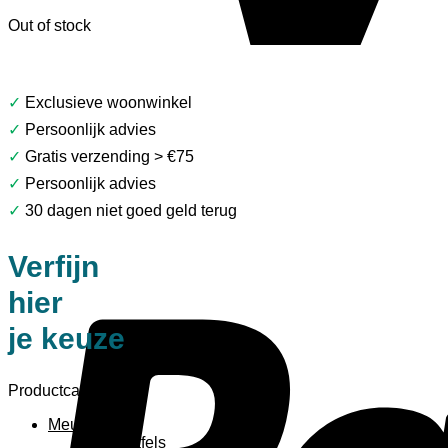
Out of stock
✓
Exclusieve woonwinkel
✓
Persoonlijk advies
✓
Gratis verzending > €75
✓
Persoonlijk advies
✓
30 dagen niet goed geld terug
Verfijn
hier
je keuze
Productcategorieën
Meubels
Bijzettafels