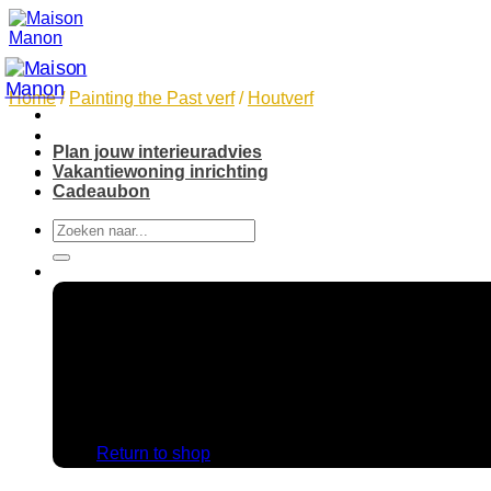
Skip
to
content
Home
/
Painting the Past verf
/
Houtverf
Plan jouw interieuradvies
Vakantiewoning inrichting
Cadeaubon
Search
for:
No products in the cart.
Return to shop