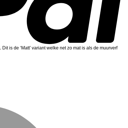
 Dit is de ‘Matt’ variant welke net zo mat is als de muurverf
M