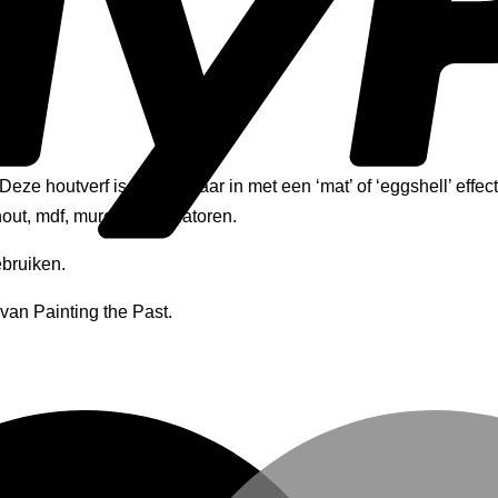
ze houtverf is verkrijgbaar in met een ‘mat’ of ‘eggshell’ effect.
hout, mdf, muren en radiatoren.
ebruiken.
van Painting the Past.