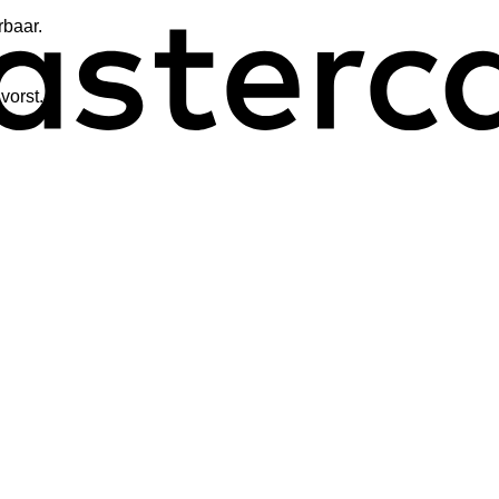
rbaar.
vorst.