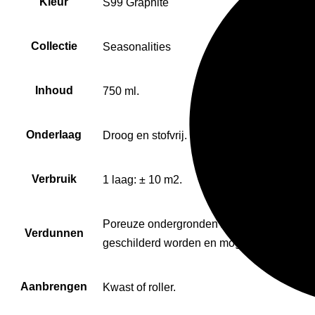
Kleur
S99 Graphite
Collectie
Seasonalities
Inhoud
750 ml.
Onderlaag
Droog en stofvrij.
Verbruik
1 laag: ± 10 m2.
Poreuze ondergronden zoals hout of gips 
Verdunnen
geschilderd worden en mogen pas warm wo
Aanbrengen
Kwast of roller.