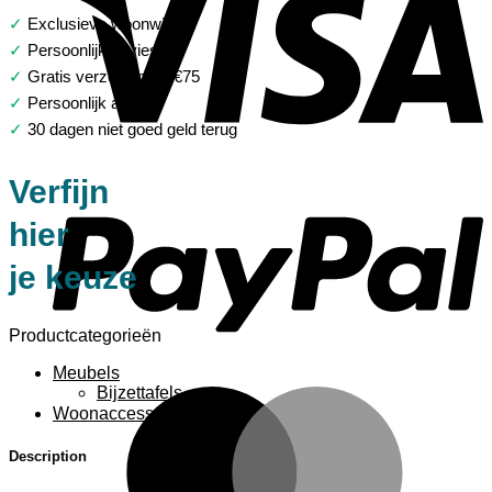
✓
Exclusieve woonwinkel
✓
Persoonlijk advies
✓
Gratis verzending > €75
✓
Persoonlijk advies
✓
30 dagen niet goed geld terug
P
Verfijn
hier
je keuze
Productcategorieën
Meubels
Bijzettafels
M
Woonaccessoires
Description