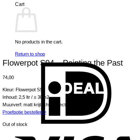
Cart
No products in the cart.
Return to shop
Flowerpot S94 – Painting the Past
I
74,00
Kleur: Flowerpot S94
Inhoud: 2,5 ltr / ± 30m2
Muurverf: matt krijtachtig effect
Proefpotje bestellen >
Out of stock
V