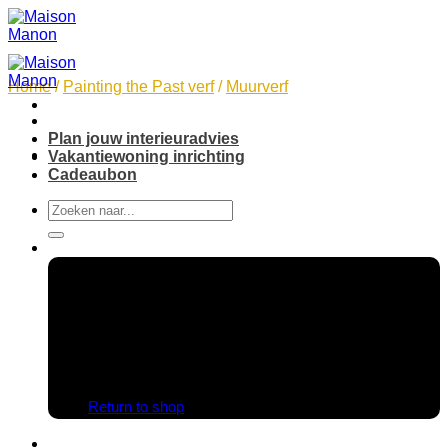
Skip
to
content
Home
/
Painting the Past verf
/
Muurverf
Plan jouw interieuradvies
Vakantiewoning inrichting
Cadeaubon
Search
for:
No products in the cart.
Return to shop