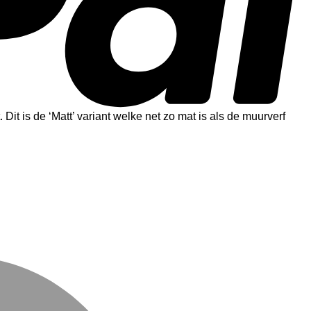
 Dit is de ‘Matt’ variant welke net zo mat is als de muurverf
M