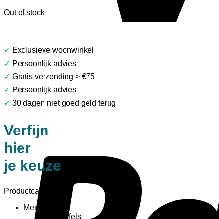
Out of stock
✓
Exclusieve woonwinkel
✓
Persoonlijk advies
✓
Gratis verzending > €75
✓
Persoonlijk advies
✓
30 dagen niet goed geld terug
Verfijn
hier
je keuze
Productcategorieën
Meubels
Bijzettafels