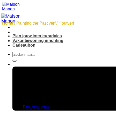
Skip
to
content
Home
/
Painting the Past verf
/
Houtverf
Plan jouw interieuradvies
Vakantiewoning inrichting
Cadeaubon
Search
for:
No products in the cart.
Return to shop