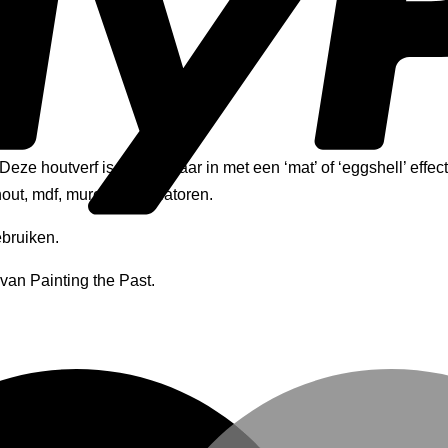
ze houtverf is verkrijgbaar in met een ‘mat’ of ‘eggshell’ effect.
hout, mdf, muren en radiatoren.
ebruiken.
van Painting the Past.