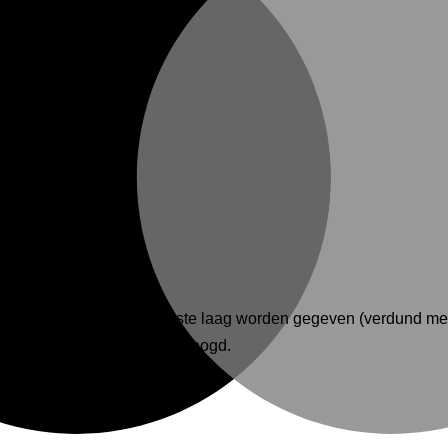
moeten een verdunde eerste laag worden gegeven (verdund met
rden nadat de verf is gedroogd.