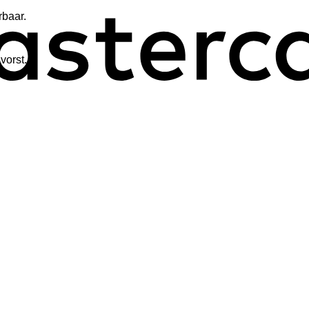
rbaar.
vorst.