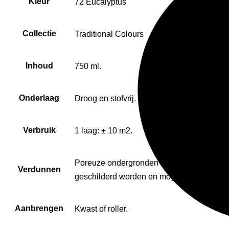
Kleur
72 Eucalyptus
Collectie
Traditional Colours
Inhoud
750 ml.
Onderlaag
Droog en stofvrij.
Verbruik
1 laag: ± 10 m2.
Poreuze ondergronden zoals hout of gips 
Verdunnen
geschilderd worden en mogen pas warm wo
Aanbrengen
Kwast of roller.