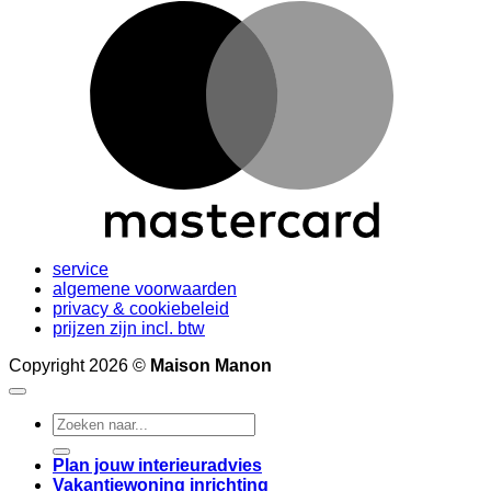
M
service
algemene voorwaarden
privacy & cookiebeleid
prijzen zijn incl. btw
Copyright 2026 ©
Maison Manon
Search
for:
Plan jouw interieuradvies
Vakantiewoning inrichting