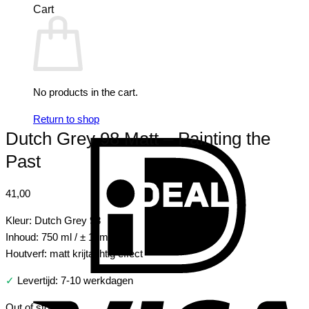
Cart
No products in the cart.
Return to shop
Dutch Grey 98 Matt – Painting the
I
Past
41,00
Kleur: Dutch Grey 98
Inhoud: 750 ml / ± 10m2
Houtverf: matt krijtachtig effect
✓
Levertijd: 7-10 werkdagen
V
Out of stock