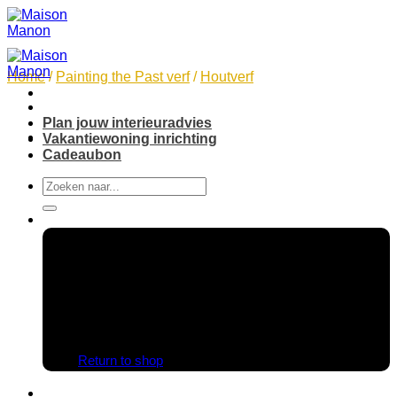
Skip
to
content
Home
/
Painting the Past verf
/
Houtverf
Plan jouw interieuradvies
Vakantiewoning inrichting
Cadeaubon
Search
for:
No products in the cart.
Return to shop