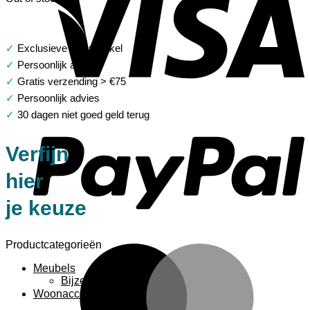
✓
Exclusieve woonwinkel
✓
Persoonlijk advies
✓
Gratis verzending > €75
✓
Persoonlijk advies
P
✓
30 dagen niet goed geld terug
Verfijn
hier
je keuze
Productcategorieën
M
Meubels
Bijzettafels
Woonaccessoires