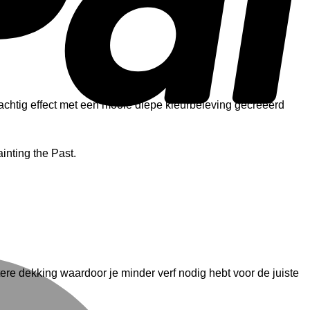
tachtig effect met een mooie diepe kleurbeleving gecreëerd
inting the Past.
M
ere dekking waardoor je minder verf nodig hebt voor de juiste