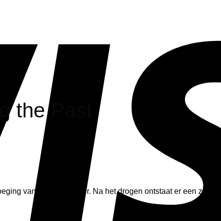
g the Past
oeging van marmerpoeder. Na het drogen ontstaat er een zacht 