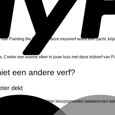
 van Painting the Past. Met deze muurverf wordt een zacht, krij
 Creëer een warme sfeer in jouw huis met deze krijtverf van Pa
iet een andere verf?
eter dekt
ormale synthetische verf. Meer kleurpigmenten betekent een bet