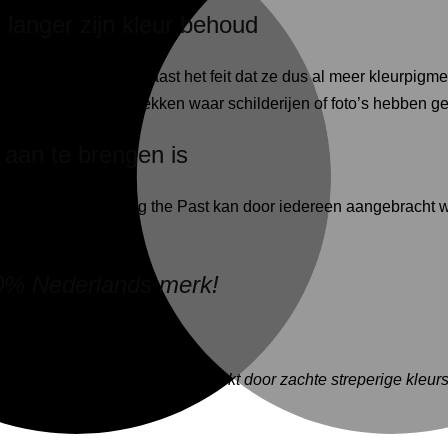
 langer zijn kleur behoud
ngrediënten kiest, naast het feit dat ze dus al meer kleurpigmen
urverschillen ziet op plekken waar schilderijen of foto’s hebben 
 aan te brengen is
er, de verf van Painting the Past kan door iedereen aangebrach
00% Nederlands merk!
 houdt in dat deze verf zich kenmerkt door zachte streperige kle