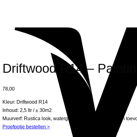
Driftwood R14 – Paintin
78,00
Kleur: Driftwood R14
Inhoud: 2,5 ltr / ± 30m2
Muurverf: Rustica look, watergedragen muurverf met een toev
Proefpotje bestellen >