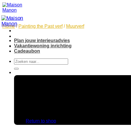
Skip
to
content
Home
/
Painting the Past verf
/
Muurverf
Plan jouw interieuradvies
Vakantiewoning inrichting
Cadeaubon
Search
for:
No products in the cart.
Return to shop