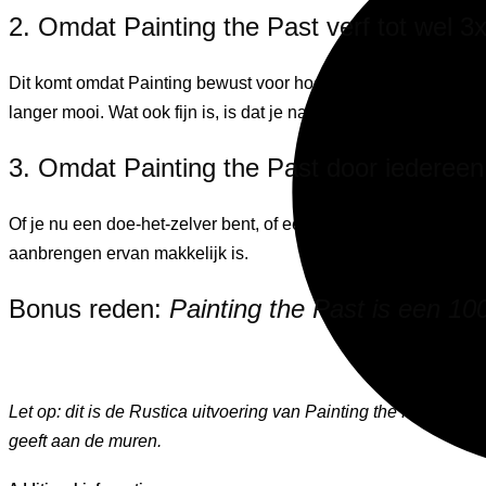
2. Omdat Painting the Past verf tot wel 3x
Dit komt omdat Painting bewust voor hoogwaardige natuurlijke i
langer mooi. Wat ook fijn is, is dat je na langere tijd geen kle
3. Omdat Painting the Past door iedereen
Of je nu een doe-het-zelver bent, of een professioneel schild
aanbrengen ervan makkelijk is.
Bonus reden:
Painting the Past is een 1
Let op: dit is de Rustica uitvoering van Painting the Past. Dit
geeft aan de muren.