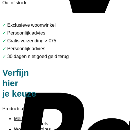
Out of stock
✓
Exclusieve woonwinkel
✓
Persoonlijk advies
✓
Gratis verzending > €75
✓
Persoonlijk advies
✓
30 dagen niet goed geld terug
Verfijn
hier
je keuze
Productcategorieën
Meubels
Bijzettafels
Woonaccessoires