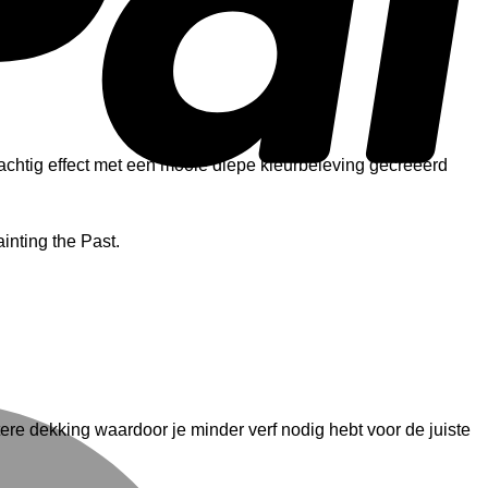
tachtig effect met een mooie diepe kleurbeleving gecreëerd
inting the Past.
M
ere dekking waardoor je minder verf nodig hebt voor de juiste