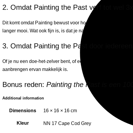
2. Omdat Painting the Past verf tot wel 3x
Dit komt omdat Painting bewust voor hoogwaardige natuurlijke i
langer mooi. Wat ook fijn is, is dat je na langere tijd geen kle
3. Omdat Painting the Past door iedereen
Of je nu een doe-het-zelver bent, of een professioneel schild
aanbrengen ervan makkelijk is.
Bonus reden:
Painting the Past is een 1
Additional information
Dimensions
16 × 16 × 16 cm
Kleur
NN 17 Cape Cod Grey