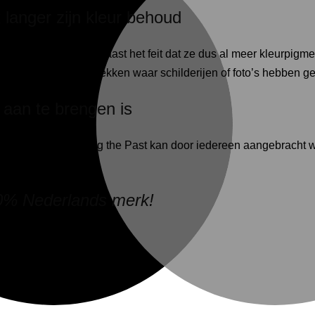
 langer zijn kleur behoud
ngrediënten kiest, naast het feit dat ze dus al meer kleurpigmen
urverschillen ziet op plekken waar schilderijen of foto’s hebben 
 aan te brengen is
er, de verf van Painting the Past kan door iedereen aangebrach
00% Nederlands merk!