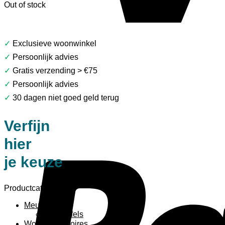
Out of stock
✓
Exclusieve woonwinkel
✓
Persoonlijk advies
✓
Gratis verzending > €75
✓
Persoonlijk advies
✓
30 dagen niet goed geld terug
Verfijn
hier
je keuze
Productcategorieën
Meubels
Bijzettafels
Woonaccessoires