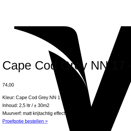
Cape Cod Grey NN 17 –
74,00
Kleur: Cape Cod Grey NN 17
Inhoud: 2,5 ltr / ± 30m2
Muurverf: matt krijtachtig effect
Proefpotje bestellen >