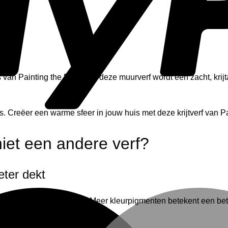
 van Painting the Past. Met deze muurverf wordt een zacht, krij
 Creëer een warme sfeer in jouw huis met deze krijtverf van Pa
iet een andere verf?
eter dekt
ormale synthetische verf. Meer kleurpigmenten betekent een bet