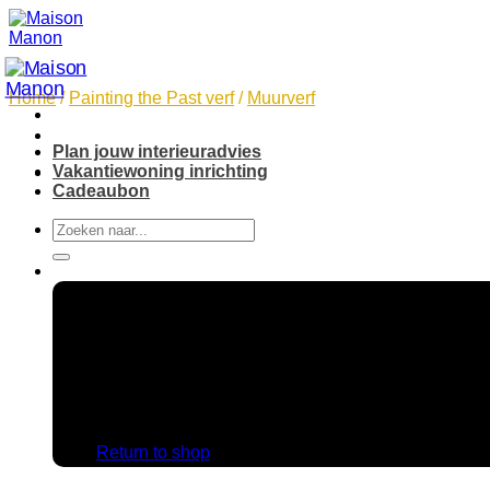
Skip
to
content
Home
/
Painting the Past verf
/
Muurverf
Plan jouw interieuradvies
Vakantiewoning inrichting
Cadeaubon
Search
for:
No products in the cart.
Return to shop