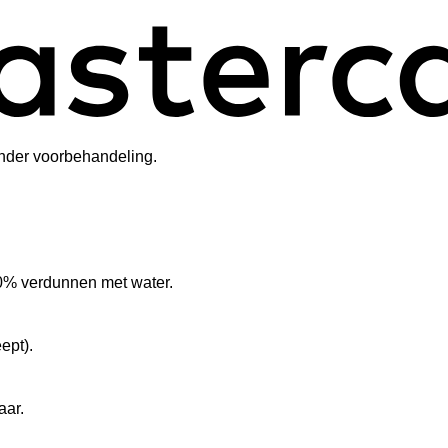
zonder voorbehandeling.
20% verdunnen met water.
eept).
aar.