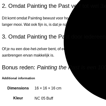
2. Omdat Painting the Past verf tot wel 3x
Dit komt omdat Painting bewust voor hoogwaardige natuurlijke i
langer mooi. Wat ook fijn is, is dat je na langere tijd geen kle
3. Omdat Painting the Past door iedereen
Of je nu een doe-het-zelver bent, of een professioneel schild
aanbrengen ervan makkelijk is.
Bonus reden:
Painting the Past is een 1
Additional information
Dimensions
16 × 16 × 16 cm
Kleur
NC 05 Buff