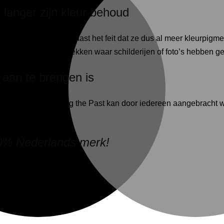
 langer zijn kleur behoud
ngrediënten kiest, naast het feit dat ze dus al meer kleurpigmen
urverschillen ziet op plekken waar schilderijen of foto’s hebben 
 aan te brengen is
er, de verf van Painting the Past kan door iedereen aangebrach
00% Nederlands merk!