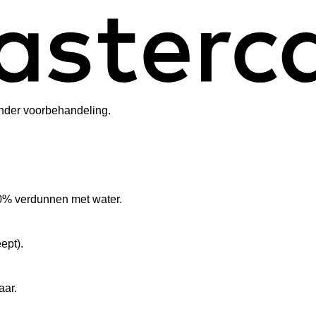
zonder voorbehandeling.
20% verdunnen met water.
eept).
aar.