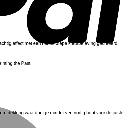
tachtig effect met een mooie diepe kleurbeleving gecreëerd
inting the Past.
M
ere dekking waardoor je minder verf nodig hebt voor de juiste