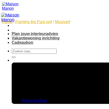
Skip
to
content
Home
/
Painting the Past verf
/
Muurverf
Plan jouw interieuradvies
Vakantiewoning inrichting
Cadeaubon
Search
for:
No products in the cart.
Return to shop