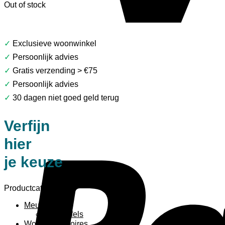
Out of stock
✓
Exclusieve woonwinkel
✓
Persoonlijk advies
✓
Gratis verzending > €75
✓
Persoonlijk advies
✓
30 dagen niet goed geld terug
Verfijn
hier
je keuze
Productcategorieën
Meubels
Bijzettafels
Woonaccessoires