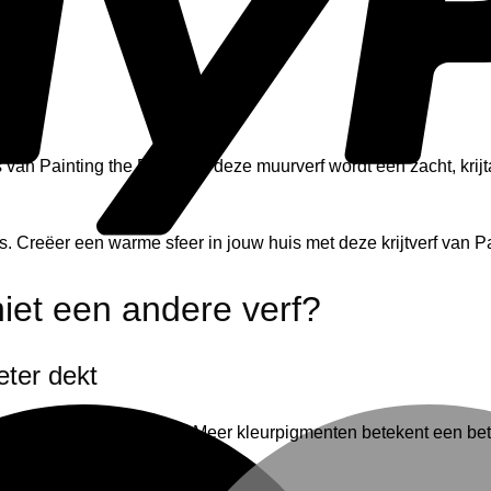
 van Painting the Past. Met deze muurverf wordt een zacht, krij
 Creëer een warme sfeer in jouw huis met deze krijtverf van Pa
iet een andere verf?
eter dekt
ormale synthetische verf. Meer kleurpigmenten betekent een bet