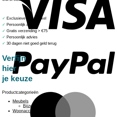
✓
Exclusieve woonwinkel
✓
Persoonlijk advies
✓
Gratis verzending > €75
✓
Persoonlijk advies
P
✓
30 dagen niet goed geld terug
Verfijn
hier
je keuze
Productcategorieën
M
Meubels
Bijzettafels
Woonaccessoires