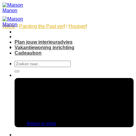
Skip
to
content
Home
/
Painting the Past verf
/
Houtverf
Plan jouw interieuradvies
Vakantiewoning inrichting
Cadeaubon
Search
for:
No products in the cart.
Return to shop