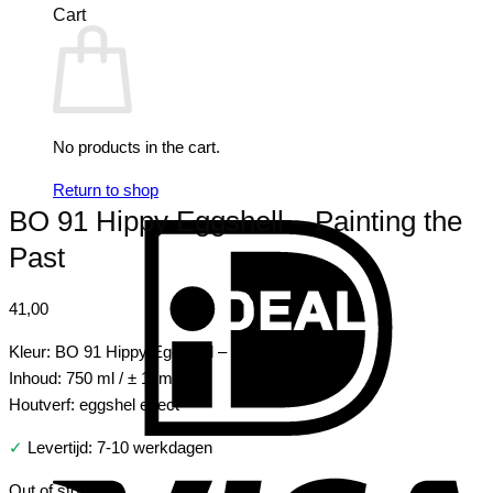
Cart
No products in the cart.
Return to shop
BO 91 Hippy Eggshell – Painting the
I
Past
41,00
Kleur: BO 91 Hippy Eggshell – Painting the Past
Inhoud: 750 ml / ± 10m2
Houtverf: eggshel effect
✓
Levertijd: 7-10 werkdagen
V
Out of stock