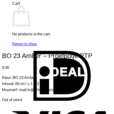
Cart
No products in the cart.
Return to shop
I
BO 23 Amber – Proefpotje PTP
8,95
Kleur: BO 23 Amber
Inhoud: 60 ml / ± 1 m2
Muurverf: matt krijtachtig effect
Out of stock
V