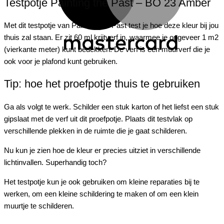
Testpotje Painting the Past – BO 23 Amber
Met dit testpotje van
Painting
the
Past test je hoe deze kleur bij jou
thuis zal staan. Er zit 60 ml krijtverf in, waarmee je ongeveer 1 m2
(vierkante meter) kunt bedekken. De verf is een muurverf die je
ook voor je plafond kunt gebruiken.
Tip: hoe het proefpotje thuis te gebruiken
Ga als volgt te werk. Schilder een stuk karton of het liefst een stuk
gipslaat met de verf uit dit proefpotje. Plaats dit testvlak op
verschillende plekken in de ruimte die je gaat schilderen.
Nu kun je zien hoe de kleur er precies uitziet in verschillende
lichtinvallen. Superhandig toch?
Het testpotje kun je ook gebruiken om kleine reparaties bij te
werken, om een kleine schildering te maken of om een klein
muurtje te schilderen.