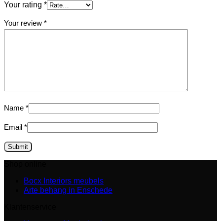
Your rating
*
Your review
*
Name
*
Email
*
Shop online
Bocx Interiors meubels
Arte behang in Enschede
Klantenservice