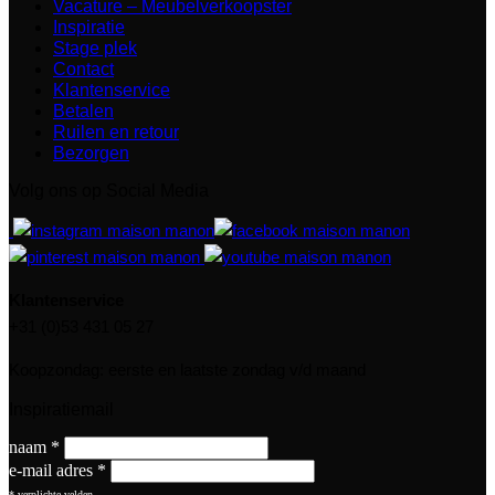
Vacature – Meubelverkoopster
Inspiratie
Stage plek
Contact
Klantenservice
Betalen
Ruilen en retour
Bezorgen
Volg ons op Social Media
Klantenservice
+31 (0)53 431 05 27
Koopzondag: eerste en laatste zondag v/d maand
Inspiratiemail
naam
*
e-mail adres
*
*
verplichte velden