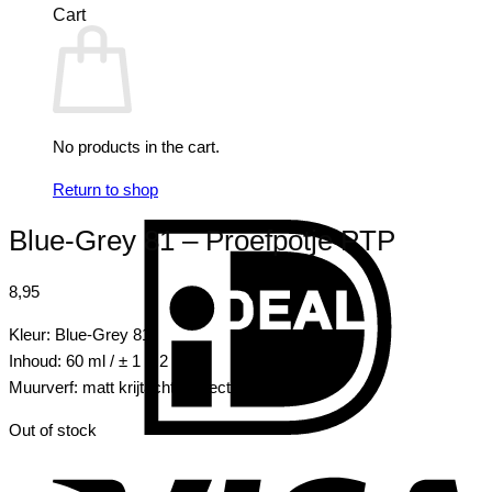
Cart
No products in the cart.
Return to shop
I
Blue-Grey 81 – Proefpotje PTP
8,95
Kleur: Blue-Grey 81
Inhoud: 60 ml / ± 1 m2
Muurverf: matt krijtachtig effect
Out of stock
V