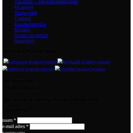
Vacature – Meubelverkoopster
Inspiratie
Stage plek
Contact
Klantenservice
Betalen
Ruilen en retour
Bezorgen
Volg ons op Social Media
Klantenservice
+31 (0)53 431 05 27
Koopzondag: eerste en laatste zondag v/d maand
Inspiratiemail
naam
*
e-mail adres
*
*
verplichte velden