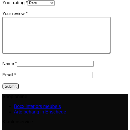
Your rating
*
Your review
*
Name
*
Email
*
Shop online
Bocx Interiors meubels
Arte behang in Enschede
Klantenservice