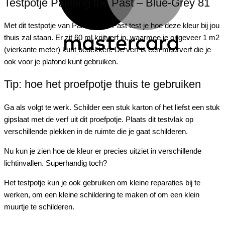
Testpotje Painting the Past – Blue-Grey 81
Met dit testpotje van
Painting
the
Past test je hoe deze kleur bij jou
thuis zal staan. Er zit 60 ml krijtverf in, waarmee je ongeveer 1 m2
(vierkante meter) kunt bedekken. De verf is een muurverf die je
ook voor je plafond kunt gebruiken.
Tip: hoe het proefpotje thuis te gebruiken
Ga als volgt te werk. Schilder een stuk karton of het liefst een stuk
gipslaat met de verf uit dit proefpotje. Plaats dit testvlak op
verschillende plekken in de ruimte die je gaat schilderen.
Nu kun je zien hoe de kleur er precies uitziet in verschillende
lichtinvallen. Superhandig toch?
Het testpotje kun je ook gebruiken om kleine reparaties bij te
werken, om een kleine schildering te maken of om een klein
muurtje te schilderen.