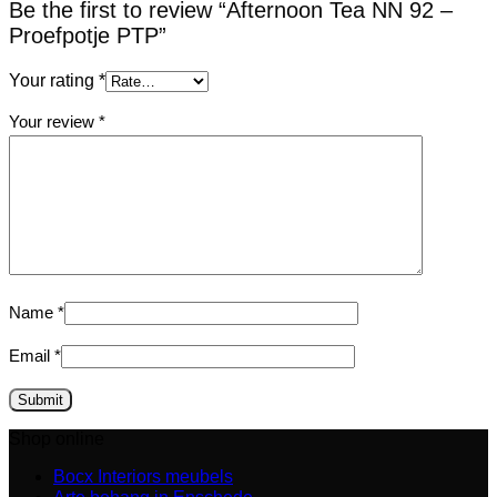
Be the first to review “Afternoon Tea NN 92 –
Proefpotje PTP”
Your rating
*
Your review
*
Name
*
Email
*
Shop online
Bocx Interiors meubels