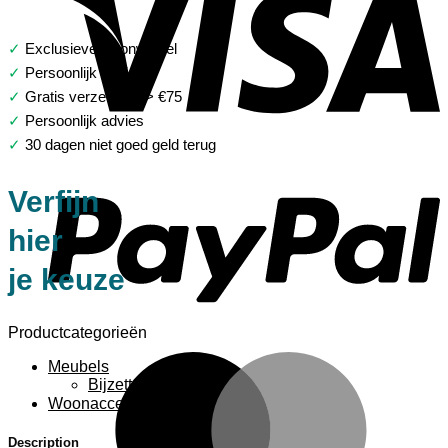
✓
Exclusieve woonwinkel
✓
Persoonlijk advies
✓
Gratis verzending > €75
✓
Persoonlijk advies
✓
30 dagen niet goed geld terug
P
Verfijn
hier
je keuze
Productcategorieën
M
Meubels
Bijzettafels
Woonaccessoires
Description