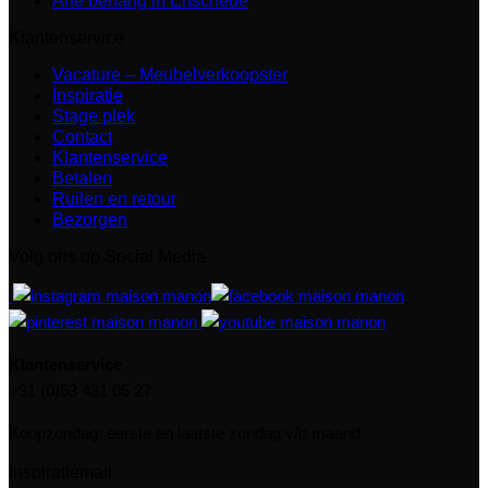
Arte behang in Enschede
Klantenservice
Vacature – Meubelverkoopster
Inspiratie
Stage plek
Contact
Klantenservice
Betalen
Ruilen en retour
Bezorgen
Volg ons op Social Media
Klantenservice
+31 (0)53 431 05 27
Koopzondag: eerste en laatste zondag v/d maand
Inspiratiemail