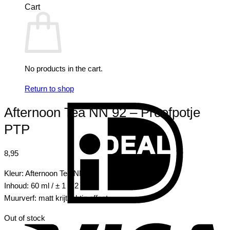
Cart
No products in the cart.
Return to shop
I
Afternoon Tea NN 92 – Proefpotje
PTP
8,95
Kleur: Afternoon Tea NN 92
Inhoud: 60 ml / ± 1 m2
Muurverf: matt krijtachtig effect
V
Out of stock