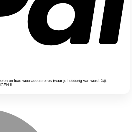
belen en luxe woonaccessoires (waar je hebberig van wordt
🤗
).
NGEN !!
M