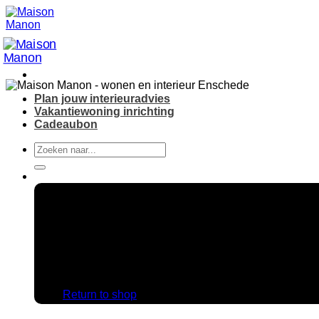
Skip
to
content
Plan jouw interieuradvies
Vakantiewoning inrichting
Cadeaubon
Search
for:
No products in the cart.
Return to shop