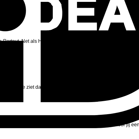
e-Partout. Net als Hofstede Raanhuis hebben zij een breder ass
egment. Je ziet daarom in hun collectie toch wel het Belgische
ijkheden zijn. De meubelen zijn te customizen, waar door jij e