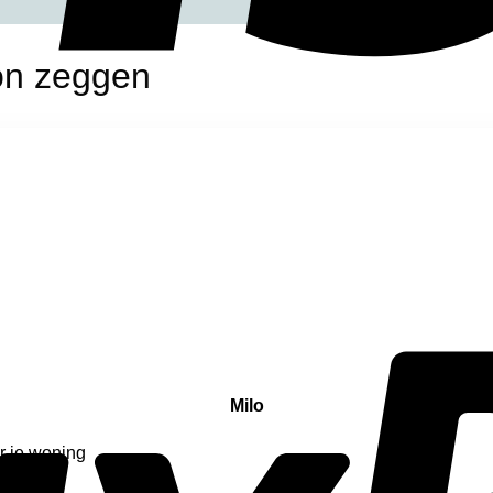
on zeggen
Milo
r je woning